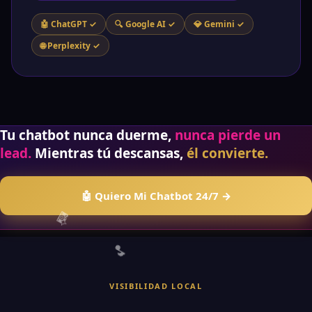
🤖 ChatGPT ✓
🔍 Google AI ✓
💎 Gemini ✓
🌐 Perplexity ✓
🛸
Tu chatbot nunca duerme,
nunca pierde un
lead.
Mientras tú descansas,
él convierte.
🤖 Quiero Mi Chatbot 24/7 →

VISIBILIDAD LOCAL