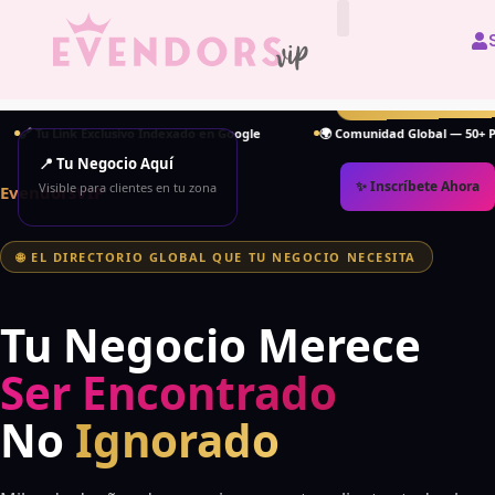
All Vendors
🔥 +340% más contacto
Link Exclusivo Indexado en Google
🌍 Comunidad Global — 50+ Países
📍 Tu Negocio Aquí
✨ Inscríbete Ahora
Visible para clientes en tu zona
EvendorsVIP
📡
🌐 EL DIRECTORIO GLOBAL QUE TU NEGOCIO NECESITA
Tu Negocio Merece
Ser Encontrado
No
Ignorado