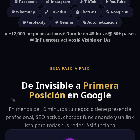
📘 Facebook
📸 Instagram
🎵 TikTok
▶️ YouTube
💬 WhatsApp
🔗 LinkedIn
🤖 ChatGPT
🔍 Google AI
🌐 Perplexity
💎 Gemini
🦾 Automatización
⭐ +12,000 negocios activos
⚡ Google en 48 horas
🌍 50+ países
👑 Influencers activos
🧠 Visible en IAs
GUÍA PASO A PASO
De Invisible a
Primera
Posición
en Google
En menos de 10 minutos tu negocio tiene presencia
profesional, SEO activo, chatbot funcionando y un link
listo para todas tus redes. Así funciona: