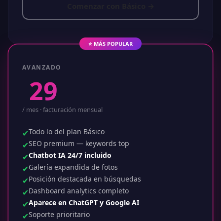
Comenzar con Básico →
⭐ MÁS POPULAR
AVANZADO
$
29
.99
/ mes · facturación mensual
Todo lo del plan Básico
✔
SEO premium — keywords top
✔
Chatbot IA 24/7 incluido
✔
Galería expandida de fotos
✔
Posición destacada en búsquedas
✔
Dashboard analytics completo
✔
Aparece en ChatGPT y Google AI
✔
Soporte prioritario
✔