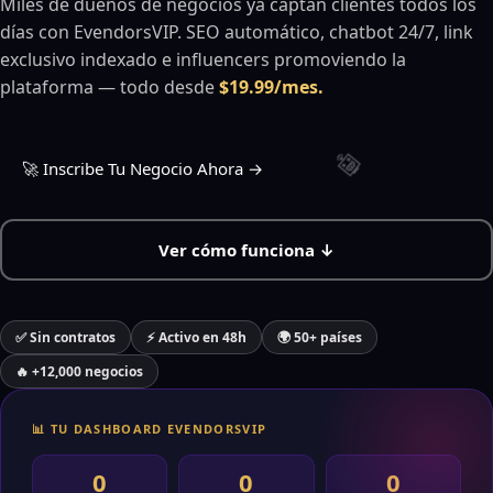
Miles de dueños de negocios ya captan clientes todos los
días con EvendorsVIP. SEO automático, chatbot 24/7, link
exclusivo indexado e influencers promoviendo la
plataforma — todo desde
$19.99/mes.
🚀 Inscribe Tu Negocio Ahora →
Ver cómo funciona ↓
▶️
✅ Sin contratos
⚡ Activo en 48h
🌍 50+ países
🔥 +12,000 negocios
📊 TU DASHBOARD EVENDORSVIP
0
0
0