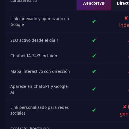
Característica
EvendorsVIP
Direct
✘
Link indexado y optimizado en
✔
Google
ind
✔
SEO activo desde el día 1
✔
Chatbot IA 24/7 incluido
📸
✔
Mapa interactivo con dirección
Aparece en ChatGPT y Google
✔
AI
✘ 
Link personalizado para redes
✔
sociales
gen
🎵
Contacto directo sin