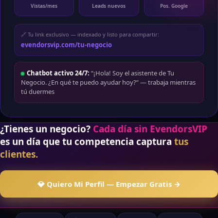
Vistas/mes
Leads nuevos
Pos. Google
🔗 Tu link exclusivo — indexado y listo para compartir:
evendorsvip.com/tu-negocio
Chatbot activo 24/7:
“¡Hola! Soy el asistente de Tu
Negocio. ¿En qué te puedo ayudar hoy?” — trabaja mientras
tú duermes
¿Tienes un negocio?
Cada día sin EvendorsVIP
es un día que tu competencia captura
tus
clientes.
💎 Quiero Mi Perfil — Empezar Gratis →
🧠