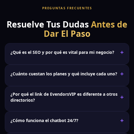
PREGUNTAS FRECUENTES
Resuelve Tus Dudas
Antes de
Dar El Paso
+
¿Qué es el SEO y por qué es vital para mi negocio?
El
SEO
es el proceso de optimizar tu presencia online
+
¿Cuánto cuestan los planes y qué incluye cada uno?
para que aparezcas en los primeros resultados cuando
alguien busca en Google lo que tú ofreces.
Ejemplo: “restaurante cerca de mí” o “mejor salón de
¿Por qué el link de EvendorsVIP es diferente a otros
+
🥉 Básico — $19.99/mes:
Perfil profesional, link
belleza en Miami” — sin SEO, eres invisible. Con
directorios?
indexado en Google, mapa interactivo, contacto
EvendorsVIP, el SEO se activa automáticamente desde el
directo sin comisiones y estadísticas. Activo en 48
día 1 sin conocimientos técnicos ni agencias.
La mayoría de directorios te dan un link que
Google
+
horas.
¿Cómo funciona el chatbot 24/7?
nunca ve
— no está indexado, no está optimizado con
keywords. Es un link muerto para efectos de SEO.