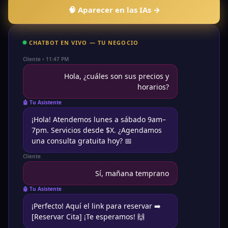
🧠 Aparecer en las IAs →
CHATBOT EN VIVO — TU NEGOCIO
Cliente • 11:47 PM
Hola, ¿cuáles son sus precios y
horarios?
🤖 Tu Asistente
¡Hola! Atendemos lunes a sábado 9am–
7pm. Servicios desde $X. ¿Agendamos
una consulta gratuita hoy? 📅
Cliente
Sí, mañana temprano
🤖 Tu Asistente
¡Perfecto! Aquí el link para reservar ➡️
[Reservar Cita] ¡Te esperamos! 🙌
💬