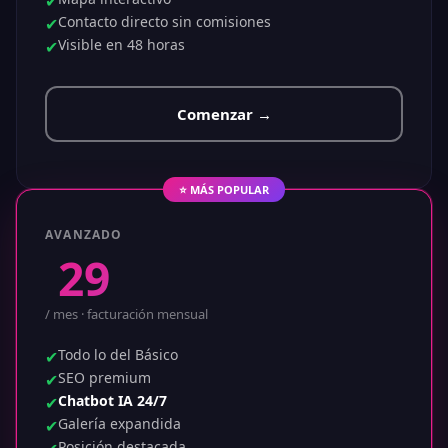
✔
Contacto directo sin comisiones
✔
Visible en 48 horas
✔
Comenzar →
⭐ MÁS POPULAR
AVANZADO
$
.99
29
/ mes · facturación mensual
Todo lo del Básico
✔
SEO premium
✔
Chatbot IA 24/7
✔
Galería expandida
✔
Posición destacada