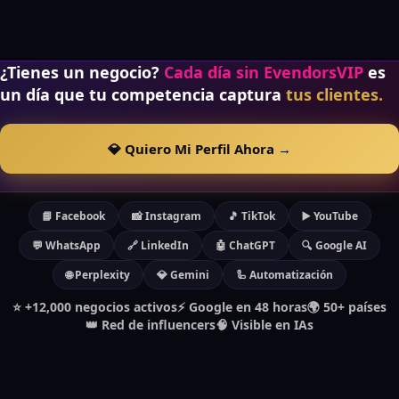
¿Tienes un negocio?
Cada día sin EvendorsVIP
es
un día que tu competencia captura
tus clientes.
💎 Quiero Mi Perfil Ahora →
📘 Facebook
📸 Instagram
🎵 TikTok
▶️ YouTube
💬 WhatsApp
🔗 LinkedIn
🤖 ChatGPT
🔍 Google AI
🌐 Perplexity
💎 Gemini
🦾 Automatización
⭐ +12,000 negocios activos
⚡ Google en 48 horas
🌍 50+ países
👑 Red de influencers
🧠 Visible en IAs