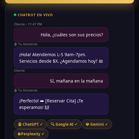
CHATBOT EN VIVO
Cliente • 11:47 PM
Hola, ¿cuáles son sus precios?
🤖 Tu Asistente
¡Hola! Atendemos L-S 9am–7pm.
Servicios desde $X. ¿Agendamos hoy? 📅
Cliente
Sí, mañana en la mañana
🤖 Tu Asistente
¡Perfecto! ➡️ [Reservar Cita] ¡Te
esperamos! 🙌
🤖 ChatGPT ✓
🔍 Google AI ✓
💎 Gemini ✓
🌐 Perplexity ✓