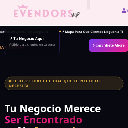
All Vendors
atGPT y Google AI
📍 Mapa Para Que Clientes Lleguen a Ti
💬 Cont
📍 Tu Negocio Aquí
Visible para clientes en tu zona
✨ Inscríbete Ahora
EvendorsVIP
🌐 EL DIRECTORIO GLOBAL QUE TU NEGOCIO
NECESITA
Tu Negocio Merece
Ser Encontrado