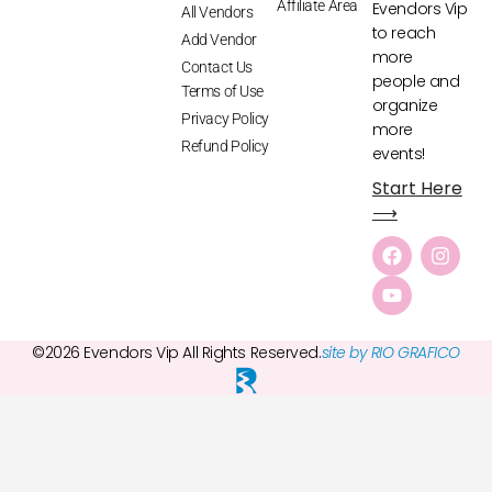
Affiliate Area
Evendors Vip
All Vendors
to reach
Add Vendor
more
Contact Us
people and
Terms of Use
organize
Privacy Policy
more
Refund Policy
events!
Start Here
⟶
©2026 Evendors Vip All Rights Reserved.
site by RIO GRAFICO