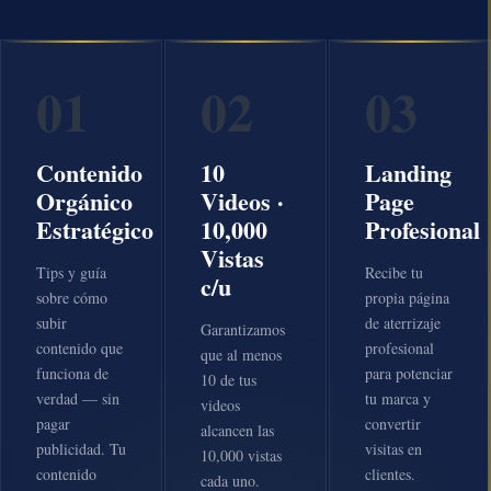
01
02
03
Contenido
10
Landing
Orgánico
Videos ·
Page
Estratégico
10,000
Profesional
Vistas
Tips y guía
Recibe tu
c/u
sobre cómo
propia página
subir
de aterrizaje
Garantizamos
contenido que
profesional
que al menos
funciona de
para potenciar
10 de tus
verdad — sin
tu marca y
videos
pagar
convertir
alcancen las
publicidad. Tu
visitas en
10,000 vistas
contenido
clientes.
cada uno.