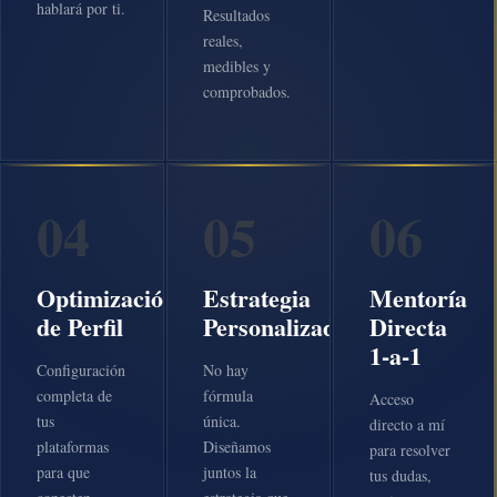
hablará por ti.
Resultados
reales,
medibles y
comprobados.
04
05
06
Optimización
Estrategia
Mentoría
de Perfil
Personalizada
Directa
1-a-1
Configuración
No hay
completa de
fórmula
Acceso
tus
única.
directo a mí
plataformas
Diseñamos
para resolver
para que
juntos la
tus dudas,