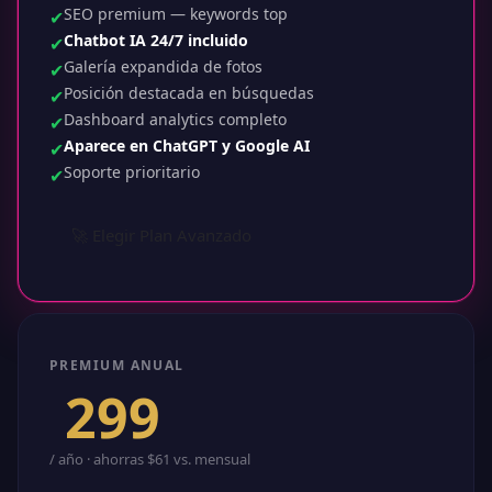
SEO premium — keywords top
✔
Chatbot IA 24/7 incluido
✔
Galería expandida de fotos
✔
Posición destacada en búsquedas
✔
Dashboard analytics completo
✔
Aparece en ChatGPT y Google AI
✔
Soporte prioritario
✔
🚀 Elegir Plan Avanzado
PREMIUM ANUAL
$
299
/ año · ahorras $61 vs. mensual