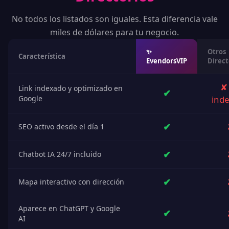
No todos los listados son iguales. Esta diferencia vale
miles de dólares para tu negocio.
✨
Otros
Característica
EvendorsVIP
Direct
✘
Link indexado y optimizado en
✔
Google
ind
✔
SEO activo desde el día 1
✔
Chatbot IA 24/7 incluido
✔
Mapa interactivo con dirección
Aparece en ChatGPT y Google
✔
AI