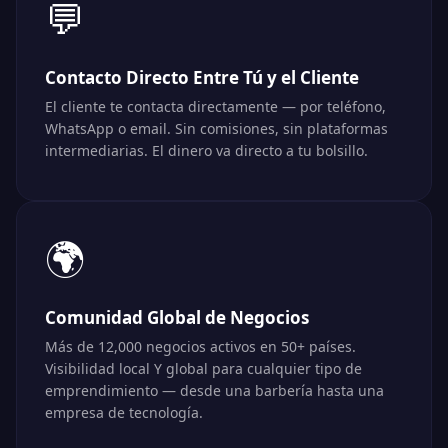
💬
Contacto Directo Entre Tú y el Cliente
El cliente te contacta directamente — por teléfono,
WhatsApp o email. Sin comisiones, sin plataformas
intermediarias. El dinero va directo a tu bolsillo.
🌍
Comunidad Global de Negocios
Más de 12,000 negocios activos en 50+ países.
Visibilidad local Y global para cualquier tipo de
▶️
emprendimiento — desde una barbería hasta una
empresa de tecnología.