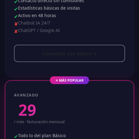
Contacto directo sin comisiones
✔
Estadísticas básicas de visitas
✔
Activo en 48 horas
✔
Chatbot IA 24/7
✘
ChatGPT / Google AI
✘
Comenzar con Básico →
⭐ MÁS POPULAR
AVANZADO
$
29
.99
/ mes · facturación mensual
Todo lo del plan Básico
✔