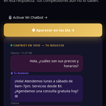
en esa respuesta. Tus competidores aún no lo saben.
🤖 Activar Mi Chatbot →
🧠 Aparecer en las IAs →
CHATBOT EN VIVO — TU NEGOCIO
Cliente • 11:47 PM
Hola, ¿cuáles son sus precios y
horarios?
🤖 Tu Asistente
¡Hola! Atendemos lunes a sábado de
9am–7pm. Servicios desde $X.
¿Agendamos una consulta gratuita hoy?
🦾
📅
Cliente