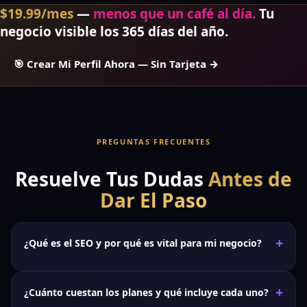
$19.99/mes
—
menos que un café al día.
Tu
negocio visible los 365 días del año.
🎯 Crear Mi Perfil Ahora — Sin Tarjeta →
PREGUNTAS FRECUENTES
Resuelve Tus Dudas
Antes de
Dar El Paso
📡
+
¿Qué es el SEO y por qué es vital para mi negocio?
El
SEO (Search Engine Optimization)
es el proceso de
+
¿Cuánto cuestan los planes y qué incluye cada uno?
optimizar tu presencia online para que aparezcas en