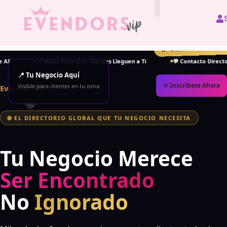
All Vendors
🔥 +340% más contacto
 Mapa Para Que Clientes Lleguen a Ti
💬 Contacto Directo — Sin Interme
📍 Tu Negocio Aquí
✨ Inscríbete Ahora
Visible para clientes en tu zona
EvendorsVIP
🌐 EL DIRECTORIO GLOBAL QUE TU NEGOCIO NECESITA
Tu Negocio Merece
Ser Encontrado
No
Ignorado