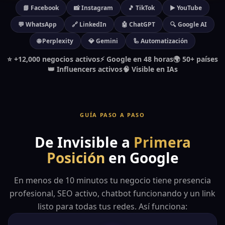
📘 Facebook
📸 Instagram
🎵 TikTok
▶️ YouTube
💬 WhatsApp
🔗 LinkedIn
🤖 ChatGPT
🔍 Google AI
🌐 Perplexity
💎 Gemini
🦾 Automatización
⭐ +12,000 negocios activos
⚡ Google en 48 horas
🌍 50+ países
📘
👑 Influencers activos
🧠 Visible en IAs
GUÍA PASO A PASO
De Invisible a
Primera
Posición
en Google
En menos de 10 minutos tu negocio tiene presencia
profesional, SEO activo, chatbot funcionando y un link
listo para todas tus redes. Así funciona: