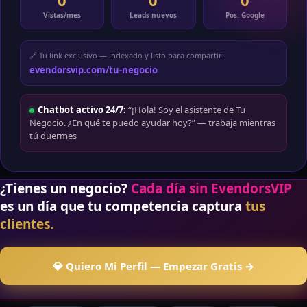
0
0
0
Vistas/mes
Leads nuevos
Pos. Google
🔗 Tu link exclusivo — indexado y listo para compartir:
evendorsvip.com/tu-negocio
Chatbot activo 24/7:
“¡Hola! Soy el asistente de Tu
Negocio. ¿En qué te puedo ayudar hoy?” — trabaja mientras
tú duermes
¿Tienes un negocio?
Cada día sin EvendorsVIP
es un día que tu competencia captura
tus
clientes.
💎 Quiero Mi Perfil — Empezar Gratis →