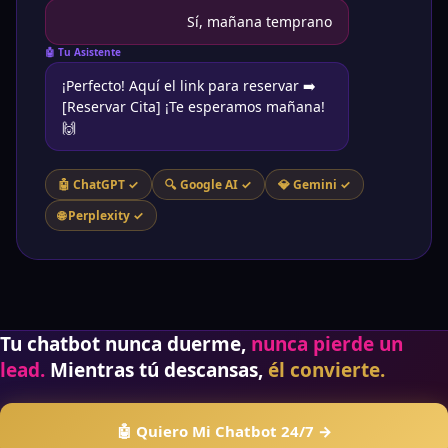
Sí, mañana temprano
🤖 Tu Asistente
¡Perfecto! Aquí el link para reservar ➡️
[Reservar Cita] ¡Te esperamos mañana!
🙌
🤖 ChatGPT ✓
🔍 Google AI ✓
💎 Gemini ✓
🌐 Perplexity ✓
Tu chatbot nunca duerme,
nunca pierde un
lead.
Mientras tú descansas,
él convierte.
🤖 Quiero Mi Chatbot 24/7 →