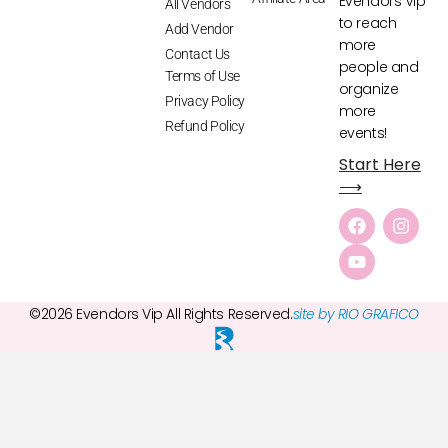
Evendors Vip
All Vendors
to reach
Add Vendor
more
Contact Us
people and
Terms of Use
organize
Privacy Policy
more
Refund Policy
events!
Start Here
⟶
©2026 Evendors Vip All Rights Reserved.
site by RIO GRAFICO