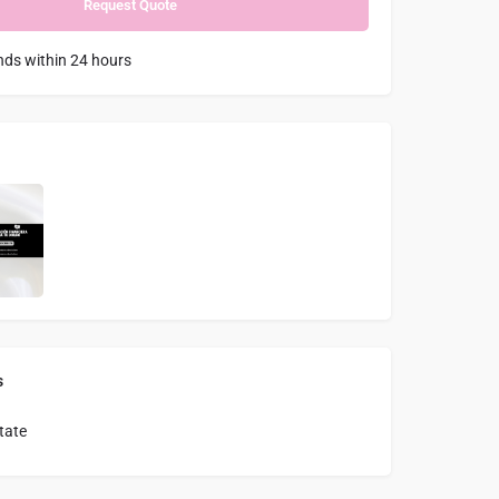
nds within 24 hours
s
tate