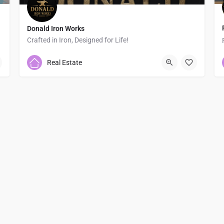
Donald Iron Works
Crafted in Iron, Designed for Life!
3236355933
Real Estate