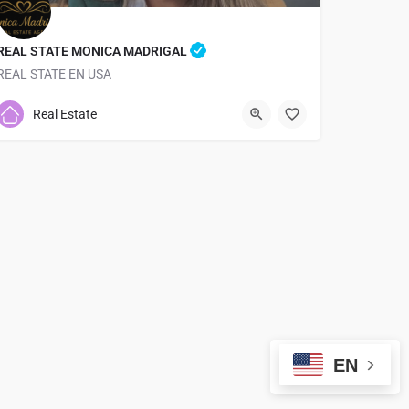
REAL STATE MONICA MADRIGAL
REAL STATE EN USA
9048205667
2501 Atlantic Blvd
Real Estate
EN