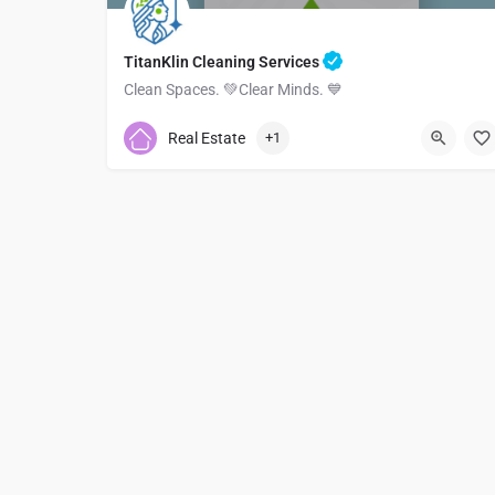
TitanKlin Cleaning Services
Clean Spaces. 💚Clear Minds. 💙
3234588728
Real Estate
+1