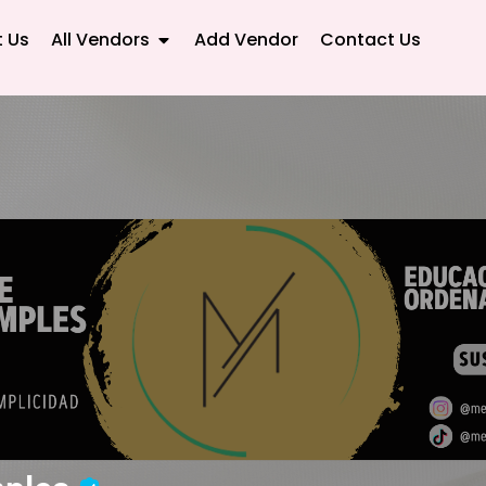
 Us
All Vendors
Add Vendor
Contact Us