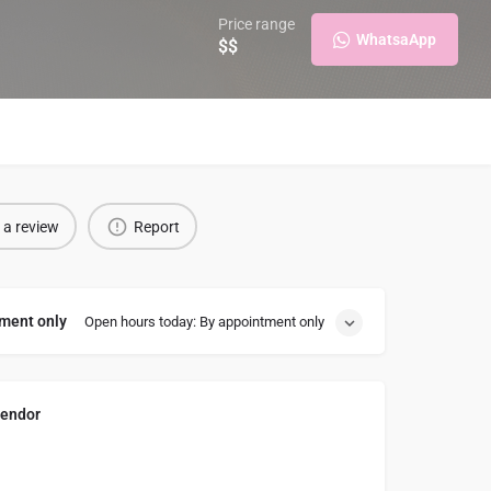
Price range
WhatsaApp
$$
 a review
Report
ment only
Open hours today: By appointment only
endor